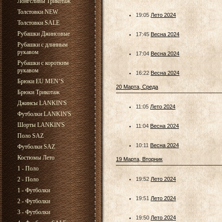
Лонгсливы Трикотаж
Толстовки NEW
19:05
Лето 2024
Толстовки SALE
Рубашки Джинсовые
17:45
Весна 2024
Рубашки с длинным
рукавом
17:04
Весна 2024
Рубашки с коротким
рукавом
16:22
Весна 2024
Брюки EU MEN’S
20 Марта, Среда
Брюки Трикотаж
Джинсы LANKIN'S
11:05
Лето 2024
Футболки LANKIN'S
Шорты LANKIN'S
11:04
Весна 2024
Поло SAZ
10:11
Весна 2024
Футболки SAZ
Костюмы Лето
19 Марта, Вторник
1 - Поло
2 - Поло
19:52
Лето 2024
1 - Футболки
19:51
Лето 2024
2 - Футболки
3 - Футболки
19:50
Лето 2024