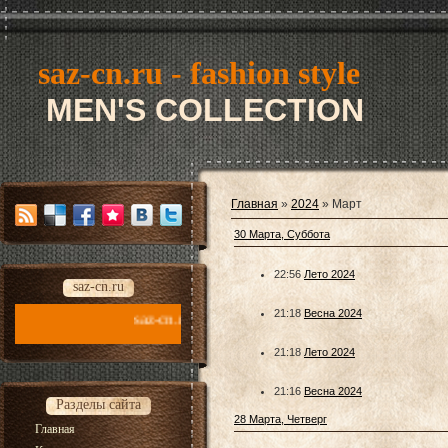
saz-cn.ru - fashion style
MEN'S COLLECTION
Главная
»
2024
»
Март
30 Марта, Суббота
22:56
Лето 2024
saz-cn.ru
21:18
Весна 2024
.ru - fashion style new collection 2026
21:18
Лето 2024
21:16
Весна 2024
Разделы сайта
28 Марта, Четверг
Главная