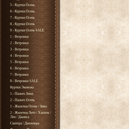
5 - Куртки Осень
6 - Куртки Осень
7 - Куртки Осень
8 - Куртки Осень
9 - Куртки Осень SALE
1 - Ветровки
2 - Ветровки
3 - Ветровки
4 - Ветровки
5 - Ветровки
6 - Ветровки
7 - Ветровки
8 - Ветровки SALE
Куртки Экокожа
1 - Пальто Зима
2 - Пальто Осень
1 - Жилетки Осень / Зима
2 - Жилетки Лето / Хлопок /
Лён / Джинса
Свитера / Джемпера