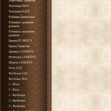
Лонгсливы Трикотаж
Толстовки NEW
Толстовки SALE
Рубашки Джинсовые
Рубашки с длинным
рукавом
Рубашки с коротким
рукавом
Брюки EU MEN’S
Брюки Трикотаж
Джинсы LANKIN'S
Футболки LANKIN'S
Шорты LANKIN'S
Поло SAZ
Футболки SAZ
Костюмы Лето
1 - Поло
2 - Поло
1 - Футболки
2 - Футболки
3 - Футболки