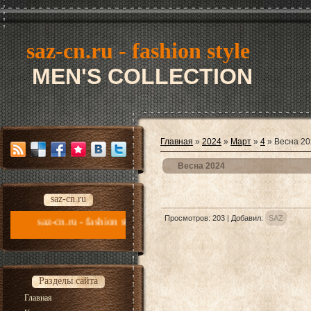
saz-cn.ru - fashion style
MEN'S COLLECTION
Главная
»
2024
»
Март
»
4
» Весна 20
Весна 2024
saz-cn.ru
Просмотров
:
203
|
Добавил
:
SAZ
u - fashion style new collection 2026
Разделы сайта
Главная