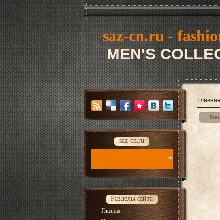
saz-cn.ru - fashio
MEN'S COLLEC
Главна
Вес
saz-cn.ru
saz-cn.ru - fashion style new collecti
Разделы сайта
Главная