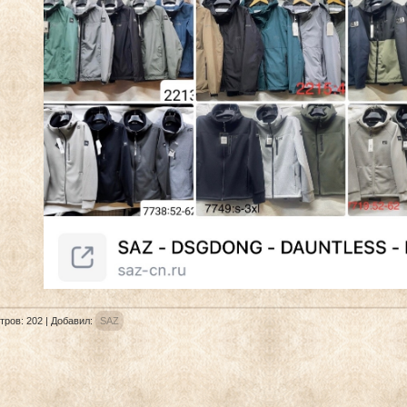
тров
:
202
|
Добавил
:
SAZ