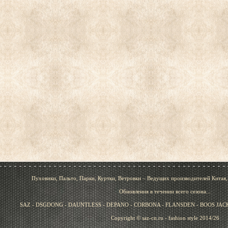
Пуховики, Пальто, Парки, Куртки, Ветровки – Ведущих производителей Китая
Обновления в течении всего сезона...
SAZ - DSGDONG - DAUNTLESS - DEPANO - CORBONA - FLANSDEN - BOOS JACK 
Copyright © saz-cn.ru - fashion style 2014/26