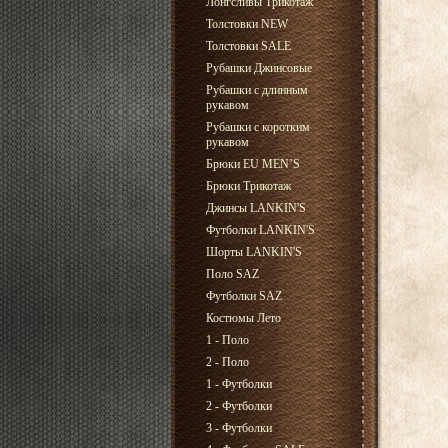
Лонгсливы Трикотаж
Толстовки NEW
Толстовки SALE
Рубашки Джинсовые
Рубашки с длинным
рукавом
Рубашки с коротким
рукавом
Брюки EU MEN’S
Брюки Трикотаж
Джинсы LANKIN'S
Футболки LANKIN'S
Шорты LANKIN'S
Поло SAZ
Футболки SAZ
Костюмы Лето
1 - Поло
2 - Поло
1 - Футболки
2 - Футболки
3 - Футболки