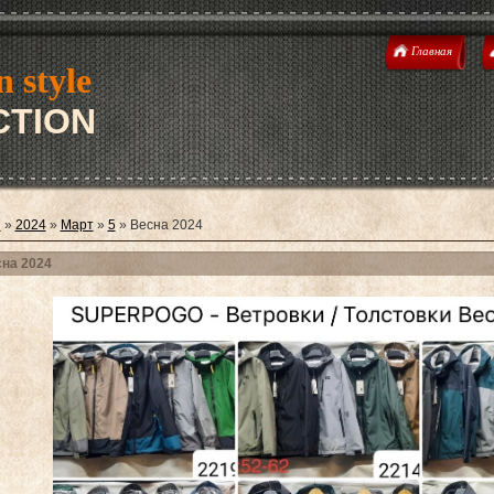
Главная
n style
TION
я
»
2024
»
Март
»
5
» Весна 2024
на 2024
on 2026