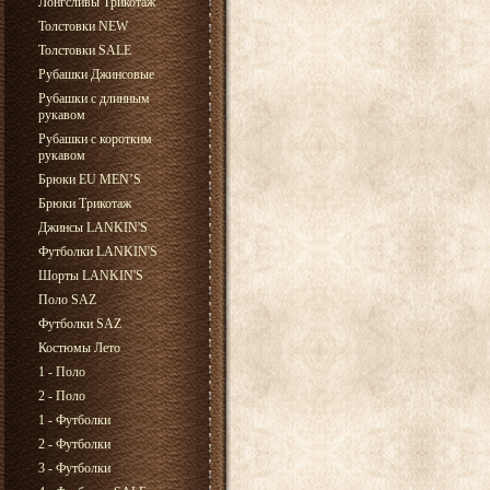
Лонгсливы Трикотаж
Толстовки NEW
Толстовки SALE
Рубашки Джинсовые
Рубашки с длинным
рукавом
Рубашки с коротким
рукавом
Брюки EU MEN’S
Брюки Трикотаж
Джинсы LANKIN'S
Футболки LANKIN'S
Шорты LANKIN'S
Поло SAZ
Футболки SAZ
Костюмы Лето
1 - Поло
2 - Поло
1 - Футболки
2 - Футболки
3 - Футболки