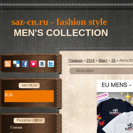
saz-cn.ru - fashion style
MEN'S COLLECTION
Главная
»
2024
»
Март
»
28
» Лето 20
Лето 2024
saz-cn.ru
saz-cn.ru - fashion style new collection 2026
Разделы сайта
Главная