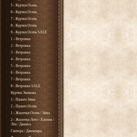
5 - Куртки Осень
6 - Куртки Осень
7 - Куртки Осень
8 - Куртки Осень
9 - Куртки Осень SALE
1 - Ветровки
2 - Ветровки
3 - Ветровки
4 - Ветровки
5 - Ветровки
6 - Ветровки
7 - Ветровки
8 - Ветровки SALE
Куртки Экокожа
1 - Пальто Зима
2 - Пальто Осень
1 - Жилетки Осень / Зима
2 - Жилетки Лето / Хлопок /
Лён / Джинса
Свитера / Джемпера