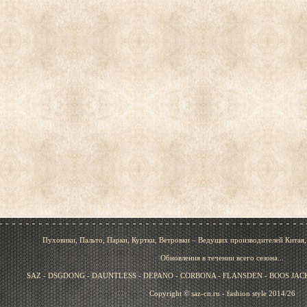
Пуховики, Пальто, Парки, Куртки, Ветровки – Ведущих производителей Китая
Обновления в течении всего сезона...
SAZ - DSGDONG - DAUNTLESS - DEPANO - CORBONA - FLANSDEN - BOOS JACK 
Copyright © saz-cn.ru - fashion style 2014/26