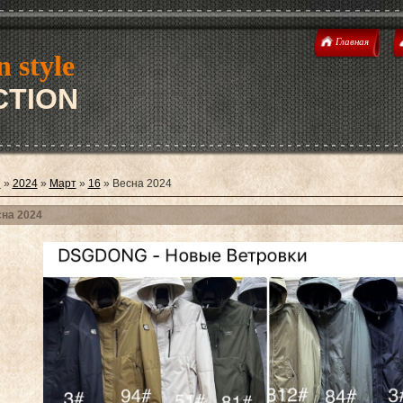
Главная
n style
TION
я
»
2024
»
Март
»
16
» Весна 2024
на 2024
llection 2026