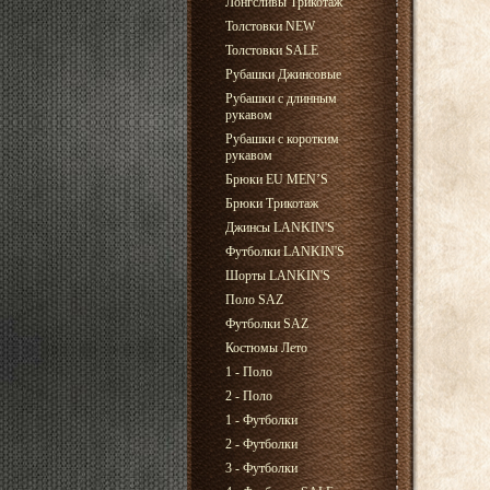
Лонгсливы Трикотаж
Толстовки NEW
Толстовки SALE
Рубашки Джинсовые
Рубашки с длинным
рукавом
Рубашки с коротким
рукавом
Брюки EU MEN’S
Брюки Трикотаж
Джинсы LANKIN'S
Футболки LANKIN'S
Шорты LANKIN'S
Поло SAZ
Футболки SAZ
Костюмы Лето
1 - Поло
2 - Поло
1 - Футболки
2 - Футболки
3 - Футболки