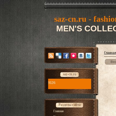
saz-cn.ru - fashio
MEN'S COLLEC
Главна
Вес
saz-cn.ru
saz-cn.ru - fashion style new co
Разделы сайта
Главная