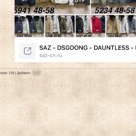
тров
:
218
|
Добавил
:
SAZ