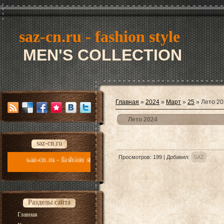
saz-cn.ru - fashion style
MEN'S COLLECTION
Главная
»
2024
»
Март
»
25
» Лето 20
Лето 2024
saz-cn.ru
Просмотров
:
199
|
Добавил
:
SAZ
u - fashion style new collection 2026
Разделы сайта
Главная