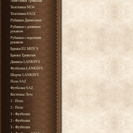
Лонгсливы Трикотаж
Толстовки NEW
Толстовки SALE
Рубашки Джинсовые
Рубашки с длинным
рукавом
Рубашки с коротким
рукавом
Брюки EU MEN’S
Брюки Трикотаж
Джинсы LANKIN'S
Футболки LANKIN'S
Шорты LANKIN'S
Поло SAZ
Футболки SAZ
Костюмы Лето
1 - Поло
2 - Поло
1 - Футболки
2 - Футболки
3 - Футболки