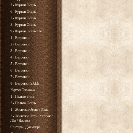
5 - Куртки Осень
6 - Куртки Осень
7 - Куртки Осень
8 - Куртки Осень
9 - Куртки Осень SALE
1 - Ветровки
2 - Ветровки
3 - Ветровки
4 - Ветровки
5 - Ветровки
6 - Ветровки
7 - Ветровки
8 - Ветровки SALE
Куртки Экокожа
1 - Пальто Зима
2 - Пальто Осень
1 - Жилетки Осень / Зима
2 - Жилетки Лето / Хлопок /
Лён / Джинса
Свитера / Джемпера