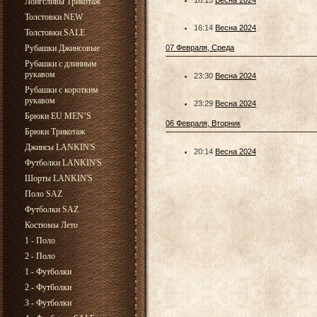
16:15
Весна 2024
Лонгсливы Трикотаж
Толстовки NEW
16:14
Весна 2024
Толстовки SALE
Рубашки Джинсовые
07 Февраля, Среда
Рубашки с длинным
рукавом
23:30
Весна 2024
Рубашки с коротким
рукавом
23:29
Весна 2024
Брюки EU MEN’S
06 Февраля, Вторник
Брюки Трикотаж
Джинсы LANKIN'S
20:14
Весна 2024
Футболки LANKIN'S
Шорты LANKIN'S
Поло SAZ
Футболки SAZ
Костюмы Лето
1 - Поло
2 - Поло
1 - Футболки
2 - Футболки
3 - Футболки