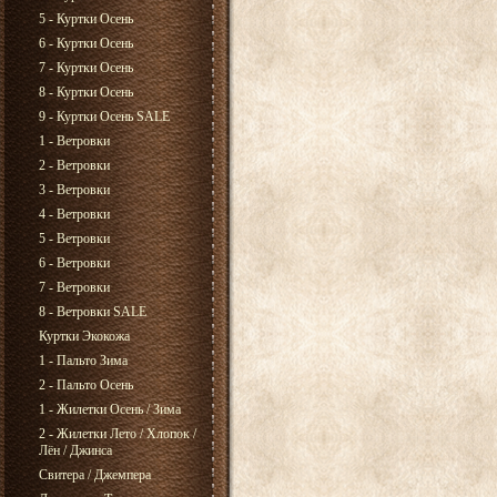
5 - Куртки Осень
6 - Куртки Осень
7 - Куртки Осень
8 - Куртки Осень
9 - Куртки Осень SALE
1 - Ветровки
2 - Ветровки
3 - Ветровки
4 - Ветровки
5 - Ветровки
6 - Ветровки
7 - Ветровки
8 - Ветровки SALE
Куртки Экокожа
1 - Пальто Зима
2 - Пальто Осень
1 - Жилетки Осень / Зима
2 - Жилетки Лето / Хлопок /
Лён / Джинса
Свитера / Джемпера