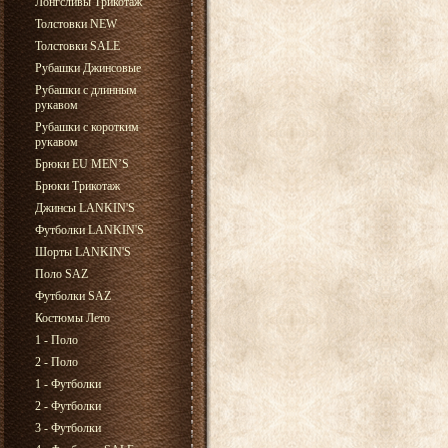
Лонгсливы Трикотаж
Толстовки NEW
Толстовки SALE
Рубашки Джинсовые
Рубашки с длинным
рукавом
Рубашки с коротким
рукавом
Брюки EU MEN’S
Брюки Трикотаж
Джинсы LANKIN'S
Футболки LANKIN'S
Шорты LANKIN'S
Поло SAZ
Футболки SAZ
Костюмы Лето
1 - Поло
2 - Поло
1 - Футболки
2 - Футболки
3 - Футболки