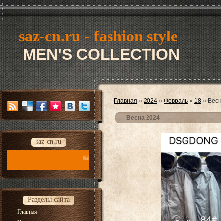
saz-cn.ru - fashion style
MEN'S COLLECTION
Главная
»
2024
»
Февраль
»
18
» Весн
Весна 2024
saz-cn.ru
saz-cn.ru - fashion style new collection 2026
Разделы сайта
Главная