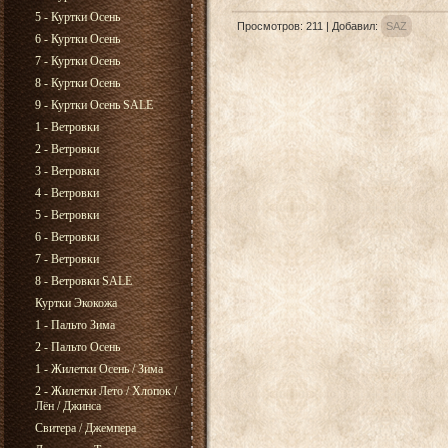
5 - Куртки Осень
Просмотров
:
211
|
Добавил
:
SAZ
6 - Куртки Осень
7 - Куртки Осень
8 - Куртки Осень
9 - Куртки Осень SALE
1 - Ветровки
2 - Ветровки
3 - Ветровки
4 - Ветровки
5 - Ветровки
6 - Ветровки
7 - Ветровки
8 - Ветровки SALE
Куртки Экокожа
1 - Пальто Зима
2 - Пальто Осень
1 - Жилетки Осень / Зима
2 - Жилетки Лето / Хлопок /
Лён / Джинса
Свитера / Джемпера