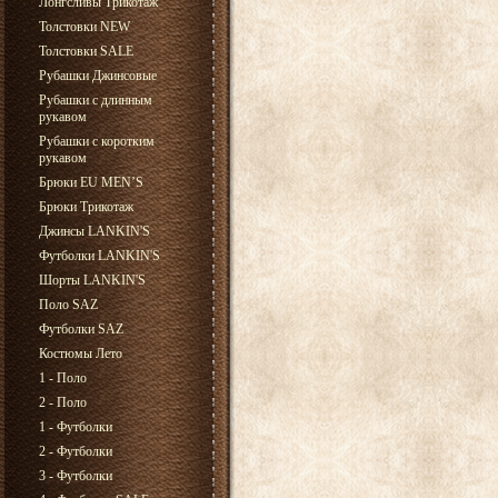
Лонгсливы Трикотаж
Толстовки NEW
Толстовки SALE
Рубашки Джинсовые
Рубашки с длинным
рукавом
Рубашки с коротким
рукавом
Брюки EU MEN’S
Брюки Трикотаж
Джинсы LANKIN'S
Футболки LANKIN'S
Шорты LANKIN'S
Поло SAZ
Футболки SAZ
Костюмы Лето
1 - Поло
2 - Поло
1 - Футболки
2 - Футболки
3 - Футболки