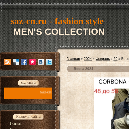
saz-cn.ru - fashion style
MEN'S COLLECTION
Главная
»
2024
»
Февраль
»
29
» Весн
Весна 2024
saz-cn.ru
saz-cn.ru - fashion style new collection 2026
Разделы сайта
Главная