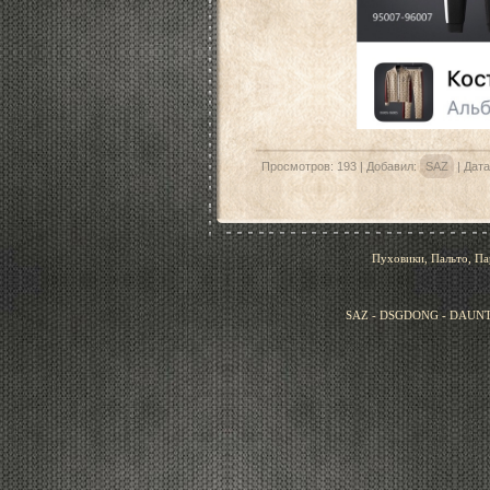
Просмотров:
193
|
Добавил:
SAZ
|
Дата
Пуховики, Пальто, Па
SAZ - DSGDONG - DAUNT