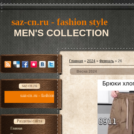
saz-cn.ru - fashion style
MEN'S COLLECTION
Главная
»
2024
»
Февраль
»
26
Весна 2024
saz-cn.ru
ru - fashion style new collection 2026
Разделы сайта
Главная