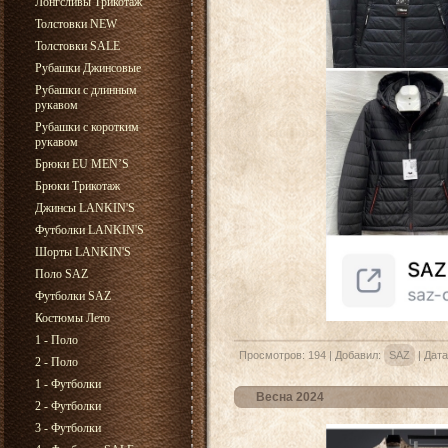
Лонгсливы Трикотаж
Толстовки NEW
Толстовки SALE
Рубашки Джинсовые
Рубашки с длинным
рукавом
Рубашки с коротким
рукавом
Брюки EU MEN’S
Брюки Трикотаж
Джинсы LANKIN'S
Футболки LANKIN'S
Шорты LANKIN'S
Поло SAZ
Футболки SAZ
Костюмы Лето
1 - Поло
Просмотров:
194
|
Добавил:
SAZ
|
Дата
2 - Поло
1 - Футболки
Весна 2024
2 - Футболки
3 - Футболки