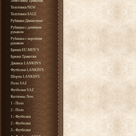
Лонгсливы Трикотаж
Толстовки NEW
Толстовки SALE
Рубашки Джинсовые
Рубашки с длинным
рукавом
Рубашки с коротким
рукавом
Брюки EU MEN’S
Брюки Трикотаж
Джинсы LANKIN'S
Футболки LANKIN'S
Шорты LANKIN'S
Поло SAZ
Футболки SAZ
Костюмы Лето
1 - Поло
2 - Поло
1 - Футболки
2 - Футболки
3 - Футболки