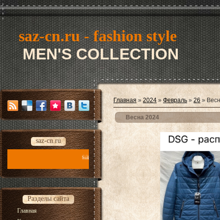
saz-cn.ru - fashion style
MEN'S COLLECTION
Главная
»
2024
»
Февраль
»
26
» Весн
Весна 2024
saz-cn.ru
saz-cn.ru - fashion style new collection 2026
Разделы сайта
Главная