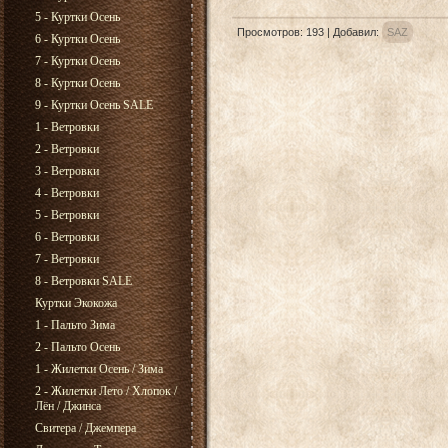
5 - Куртки Осень
Просмотров
:
193
|
Добавил
:
SAZ
6 - Куртки Осень
7 - Куртки Осень
8 - Куртки Осень
9 - Куртки Осень SALE
1 - Ветровки
2 - Ветровки
3 - Ветровки
4 - Ветровки
5 - Ветровки
6 - Ветровки
7 - Ветровки
8 - Ветровки SALE
Куртки Экокожа
1 - Пальто Зима
2 - Пальто Осень
1 - Жилетки Осень / Зима
2 - Жилетки Лето / Хлопок /
Лён / Джинса
Свитера / Джемпера