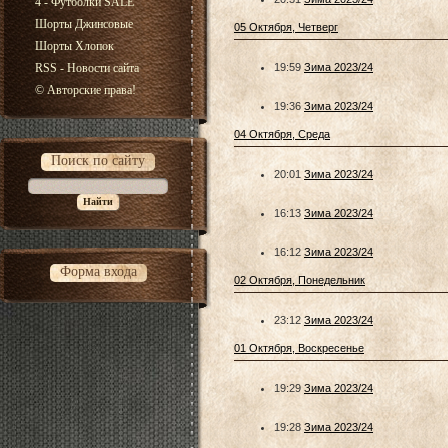
4 - Футболки SALE
Шорты Джинсовые
05 Октября, Четверг
Шорты Хлопок
RSS - Новости сайта
19:59
Зима 2023/24
© Авторские права!
19:36
Зима 2023/24
04 Октября, Среда
Поиск по сайту
20:01
Зима 2023/24
16:13
Зима 2023/24
16:12
Зима 2023/24
Форма входа
02 Октября, Понедельник
23:12
Зима 2023/24
01 Октября, Воскресенье
19:29
Зима 2023/24
19:28
Зима 2023/24