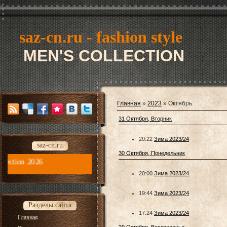
saz-cn.ru - fashion style
MEN'S COLLECTION
Главная
»
2023
»
Октябрь
31 Октября, Вторник
20:22
Зима 2023/24
saz-cn.ru
30 Октября, Понедельник
saz-cn.ru - fashion style new collection 2026
20:00
Зима 2023/24
19:44
Зима 2023/24
Разделы сайта
17:24
Зима 2023/24
Главная