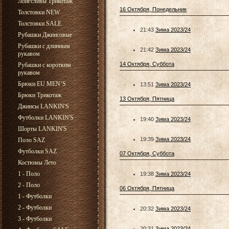
Лонгсливы Трикотаж
16 Октября, Понедельник
Толстовки NEW
Толстовки SALE
21:43
Зима 2023/24
Рубашки Джинсовые
Рубашки с длинным
21:42
Зима 2023/24
рукавом
14 Октября, Суббота
Рубашки с коротким
рукавом
Брюки EU MEN’S
13:51
Зима 2023/24
Брюки Трикотаж
13 Октября, Пятница
Джинсы LANKIN'S
Футболки LANKIN'S
19:40
Зима 2023/24
Шорты LANKIN'S
19:39
Зима 2023/24
Поло SAZ
Футболки SAZ
07 Октября, Суббота
Костюмы Лето
1 - Поло
19:38
Зима 2023/24
2 - Поло
06 Октября, Пятница
1 - Футболки
2 - Футболки
20:32
Зима 2023/24
3 - Футболки
20:31
Зима 2023/24