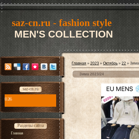
saz-cn.ru - fashion style
MEN'S COLLECTION
Главная
»
2023
»
Октябрь
»
22
» Зима
Зима 2023/24
saz-cn.ru
saz-cn.ru - fashion style new collection 2026
Разделы сайта
Главная