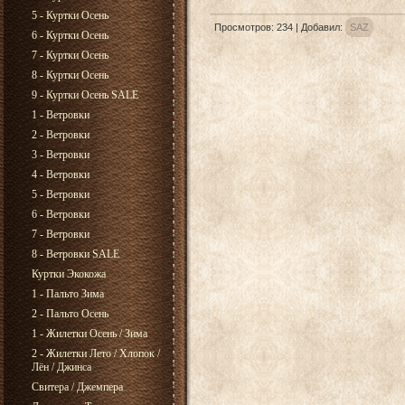
5 - Куртки Осень
Просмотров
:
234
|
Добавил
:
SAZ
6 - Куртки Осень
7 - Куртки Осень
8 - Куртки Осень
9 - Куртки Осень SALE
1 - Ветровки
2 - Ветровки
3 - Ветровки
4 - Ветровки
5 - Ветровки
6 - Ветровки
7 - Ветровки
8 - Ветровки SALE
Куртки Экокожа
1 - Пальто Зима
2 - Пальто Осень
1 - Жилетки Осень / Зима
2 - Жилетки Лето / Хлопок /
Лён / Джинса
Свитера / Джемпера