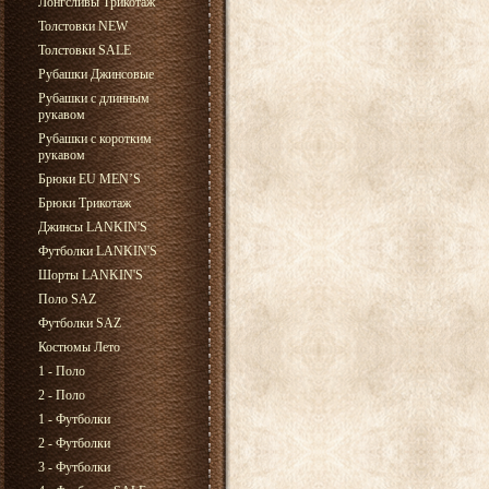
Лонгсливы Трикотаж
Толстовки NEW
Толстовки SALE
Рубашки Джинсовые
Рубашки с длинным
рукавом
Рубашки с коротким
рукавом
Брюки EU MEN’S
Брюки Трикотаж
Джинсы LANKIN'S
Футболки LANKIN'S
Шорты LANKIN'S
Поло SAZ
Футболки SAZ
Костюмы Лето
1 - Поло
2 - Поло
1 - Футболки
2 - Футболки
3 - Футболки