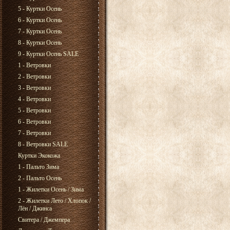
5 - Куртки Осень
6 - Куртки Осень
7 - Куртки Осень
8 - Куртки Осень
9 - Куртки Осень SALE
1 - Ветровки
2 - Ветровки
3 - Ветровки
4 - Ветровки
5 - Ветровки
6 - Ветровки
7 - Ветровки
8 - Ветровки SALE
Куртки Экокожа
1 - Пальто Зима
2 - Пальто Осень
1 - Жилетки Осень / Зима
2 - Жилетки Лето / Хлопок /
Лён / Джинса
Свитера / Джемпера