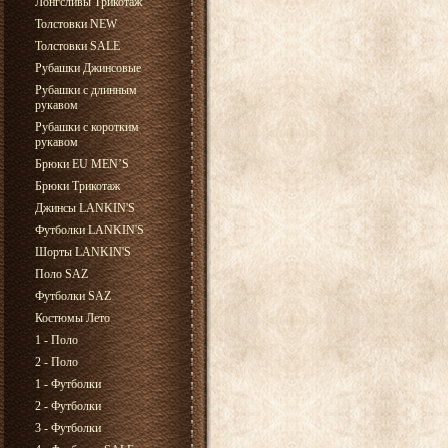
Лонгсливы Трикотаж
Толстовки NEW
Толстовки SALE
Рубашки Джинсовые
Рубашки с длинным
рукавом
Рубашки с коротким
рукавом
Брюки EU MEN’S
Брюки Трикотаж
Джинсы LANKIN'S
Футболки LANKIN'S
Шорты LANKIN'S
Поло SAZ
Футболки SAZ
Костюмы Лето
1 - Поло
2 - Поло
1 - Футболки
2 - Футболки
3 - Футболки