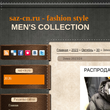
saz-cn.ru - fashion style
MEN'S COLLECTION
Главная
»
2023
»
Октябрь
»
30
» Зима
Зима 2023/24
saz-cn.ru
saz-cn.ru - fashion style new collection 2026
Разделы сайта
Главная