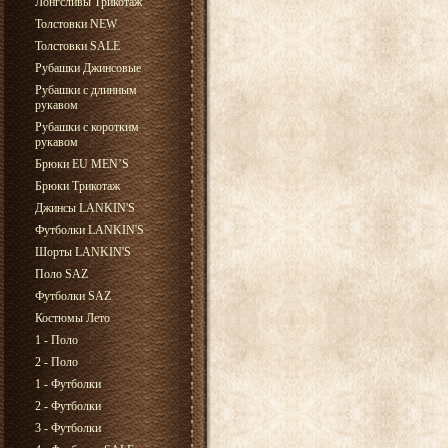
Лонгсливы Трикотаж
Толстовки NEW
Толстовки SALE
Рубашки Джинсовые
Рубашки с длинным
рукавом
Рубашки с коротким
рукавом
Брюки EU MEN’S
Брюки Трикотаж
Джинсы LANKIN'S
Футболки LANKIN'S
Шорты LANKIN'S
Поло SAZ
Футболки SAZ
Костюмы Лето
1 - Поло
2 - Поло
1 - Футболки
2 - Футболки
3 - Футболки