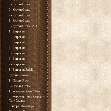
5 - Куртки Осень
6 - Куртки Осень
7 - Куртки Осень
8 - Куртки Осень
9 - Куртки Осень SALE
1 - Ветровки
2 - Ветровки
3 - Ветровки
4 - Ветровки
5 - Ветровки
6 - Ветровки
7 - Ветровки
8 - Ветровки SALE
Куртки Экокожа
1 - Пальто Зима
2 - Пальто Осень
1 - Жилетки Осень / Зима
2 - Жилетки Лето / Хлопок /
Лён / Джинса
Свитера / Джемпера