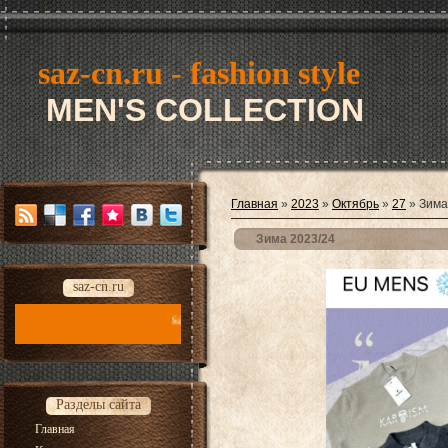
saz-cn.ru - fashion style
MEN'S COLLECTION
Главная
»
2023
»
Октябрь
»
27
» Зима
Зима 2023/24
saz-cn.ru
saz-cn.ru - fashion style new collection 2026
Разделы сайта
Главная