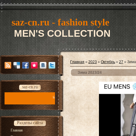
saz-cn.ru - fashion style
MEN'S COLLECTION
Главная
»
2023
»
Октябрь
»
27
» Зима
Зима 2023/24
saz-cn.ru
saz-cn.ru - fashion style new collection 2026
Разделы сайта
Главная