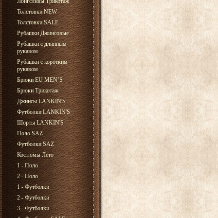
Лонгсливы Трикотаж
Толстовки NEW
Толстовки SALE
Рубашки Джинсовые
Рубашки с длинным
рукавом
Рубашки с коротким
рукавом
Брюки EU MEN’S
Брюки Трикотаж
Джинсы LANKIN'S
Футболки LANKIN'S
Шорты LANKIN'S
Поло SAZ
Футболки SAZ
Костюмы Лето
1 - Поло
2 - Поло
1 - Футболки
2 - Футболки
3 - Футболки