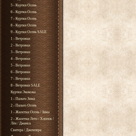
5 - Куртки Осень
6 - Куртки Осень
7 - Куртки Осень
8 - Куртки Осень
9 - Куртки Осень SALE
1 - Ветровки
2 - Ветровки
3 - Ветровки
4 - Ветровки
5 - Ветровки
6 - Ветровки
7 - Ветровки
8 - Ветровки SALE
Куртки Экокожа
1 - Пальто Зима
2 - Пальто Осень
1 - Жилетки Осень / Зима
2 - Жилетки Лето / Хлопок /
Лён / Джинса
Свитера / Джемпера