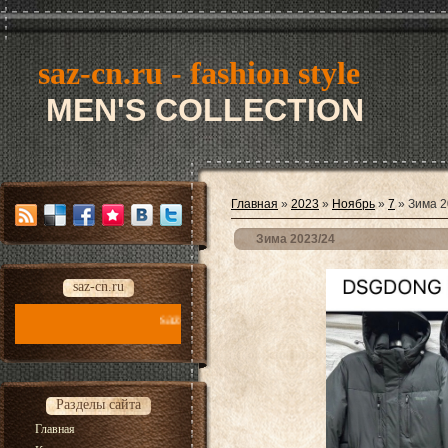
saz-cn.ru - fashion style
MEN'S COLLECTION
Главная
»
2023
»
Ноябрь
»
7
» Зима 2
Зима 2023/24
saz-cn.ru
saz-cn.ru - fashion style new collection 2026
Разделы сайта
Главная