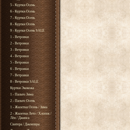
5 - Куртки Осень
6 - Куртки Осень
7 - Куртки Осень
8 - Куртки Осень
9 - Куртки Осень SALE
1 - Ветровки
2 - Ветровки
3 - Ветровки
4 - Ветровки
5 - Ветровки
6 - Ветровки
7 - Ветровки
8 - Ветровки SALE
Куртки Экокожа
1 - Пальто Зима
2 - Пальто Осень
1 - Жилетки Осень / Зима
2 - Жилетки Лето / Хлопок /
Лён / Джинса
Свитера / Джемпера