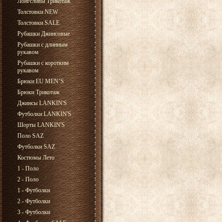
Лонгсливы Трикотаж
Толстовки NEW
Толстовки SALE
Рубашки Джинсовые
Рубашки с длинным
рукавом
Рубашки с коротким
рукавом
Брюки EU MEN’S
Брюки Трикотаж
Джинсы LANKIN'S
Футболки LANKIN'S
Шорты LANKIN'S
Поло SAZ
Футболки SAZ
Костюмы Лето
1 - Поло
2 - Поло
1 - Футболки
2 - Футболки
3 - Футболки