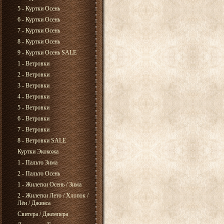
5 - Куртки Осень
6 - Куртки Осень
7 - Куртки Осень
8 - Куртки Осень
9 - Куртки Осень SALE
1 - Ветровки
2 - Ветровки
3 - Ветровки
4 - Ветровки
5 - Ветровки
6 - Ветровки
7 - Ветровки
8 - Ветровки SALE
Куртки Экокожа
1 - Пальто Зима
2 - Пальто Осень
1 - Жилетки Осень / Зима
2 - Жилетки Лето / Хлопок /
Лён / Джинса
Свитера / Джемпера