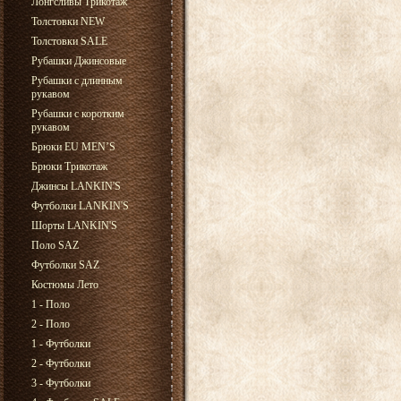
Лонгсливы Трикотаж
Толстовки NEW
Толстовки SALE
Рубашки Джинсовые
Рубашки с длинным
рукавом
Рубашки с коротким
рукавом
Брюки EU MEN’S
Брюки Трикотаж
Джинсы LANKIN'S
Футболки LANKIN'S
Шорты LANKIN'S
Поло SAZ
Футболки SAZ
Костюмы Лето
1 - Поло
2 - Поло
1 - Футболки
2 - Футболки
3 - Футболки