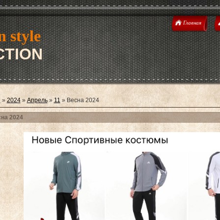
Главная
n style
TION
я
»
2024
»
Апрель
»
11
» Весна 2024
на 2024
ion 2026