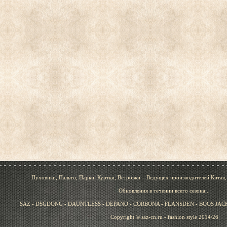
Пуховики, Пальто, Парки, Куртки, Ветровки – Ведущих производителей Китая
Обновления в течении всего сезона...
SAZ - DSGDONG - DAUNTLESS - DEPANO - CORBONA - FLANSDEN - BOOS JACK 
Copyright © saz-cn.ru - fashion style 2014/26