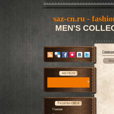
saz-cn.ru - fashio
MEN'S COLLEC
Главна
Вес
saz-cn.ru
saz-cn.ru - fashion style new collect
Разделы сайта
Главная