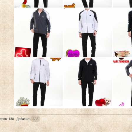
тров
:
180
|
Добавил
:
SAZ