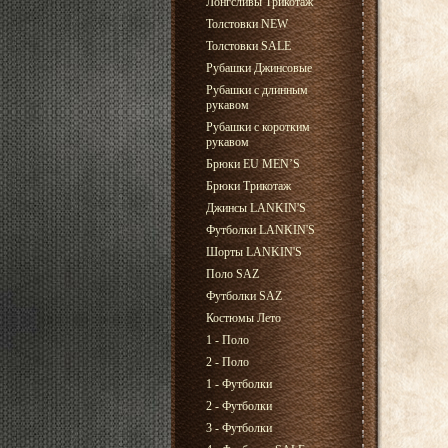
Лонгсливы Трикотаж
Толстовки NEW
Толстовки SALE
Рубашки Джинсовые
Рубашки с длинным
рукавом
Рубашки с коротким
рукавом
Брюки EU MEN’S
Брюки Трикотаж
Джинсы LANKIN'S
Футболки LANKIN'S
Шорты LANKIN'S
Поло SAZ
Футболки SAZ
Костюмы Лето
1 - Поло
2 - Поло
1 - Футболки
2 - Футболки
3 - Футболки