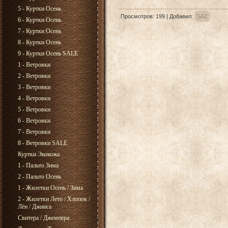
5 - Куртки Осень
Просмотров
:
199
|
Добавил
:
SAZ
6 - Куртки Осень
7 - Куртки Осень
8 - Куртки Осень
9 - Куртки Осень SALE
1 - Ветровки
2 - Ветровки
3 - Ветровки
4 - Ветровки
5 - Ветровки
6 - Ветровки
7 - Ветровки
8 - Ветровки SALE
Куртки Экокожа
1 - Пальто Зима
2 - Пальто Осень
1 - Жилетки Осень / Зима
2 - Жилетки Лето / Хлопок /
Лён / Джинса
Свитера / Джемпера