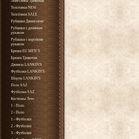
Лонгсливы Трикотаж
Толстовки NEW
Толстовки SALE
Рубашки Джинсовые
Рубашки с длинным
рукавом
Рубашки с коротким
рукавом
Брюки EU MEN’S
Брюки Трикотаж
Джинсы LANKIN'S
Футболки LANKIN'S
Шорты LANKIN'S
Поло SAZ
Футболки SAZ
Костюмы Лето
1 - Поло
2 - Поло
1 - Футболки
2 - Футболки
3 - Футболки