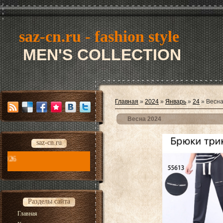
saz-cn.ru - fashion style
MEN'S COLLECTION
Главная
»
2024
»
Январь
»
24
» Весна
Весна 2024
saz-cn.ru
saz-cn.ru - fashion style new collection 2026
Разделы сайта
Главная