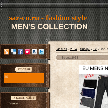
saz-cn.ru - fashion style
MEN'S COLLECTION
Главная
»
2024
»
Январь
»
12
» Весна
Весна 2024
saz-cn.ru
saz-cn.ru - fashion style new collection 2026
Разделы сайта
Главная