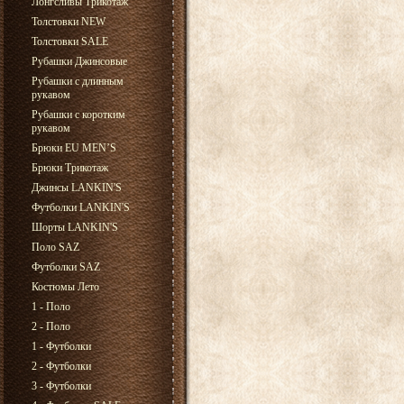
Лонгсливы Трикотаж
Толстовки NEW
Толстовки SALE
Рубашки Джинсовые
Рубашки с длинным
рукавом
Рубашки с коротким
рукавом
Брюки EU MEN’S
Брюки Трикотаж
Джинсы LANKIN'S
Футболки LANKIN'S
Шорты LANKIN'S
Поло SAZ
Футболки SAZ
Костюмы Лето
1 - Поло
2 - Поло
1 - Футболки
2 - Футболки
3 - Футболки