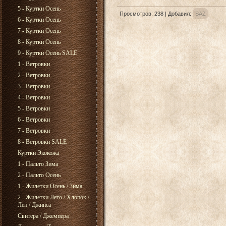
5 - Куртки Осень
Просмотров
:
238
|
Добавил
:
SAZ
6 - Куртки Осень
7 - Куртки Осень
8 - Куртки Осень
9 - Куртки Осень SALE
1 - Ветровки
2 - Ветровки
3 - Ветровки
4 - Ветровки
5 - Ветровки
6 - Ветровки
7 - Ветровки
8 - Ветровки SALE
Куртки Экокожа
1 - Пальто Зима
2 - Пальто Осень
1 - Жилетки Осень / Зима
2 - Жилетки Лето / Хлопок /
Лён / Джинса
Свитера / Джемпера