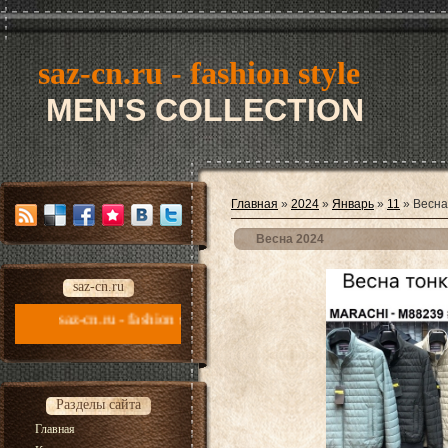
saz-cn.ru - fashion style
MEN'S COLLECTION
Главная
»
2024
»
Январь
»
11
» Весна
Весна 2024
saz-cn.ru
ru - fashion style new collection 2026
Разделы сайта
Главная