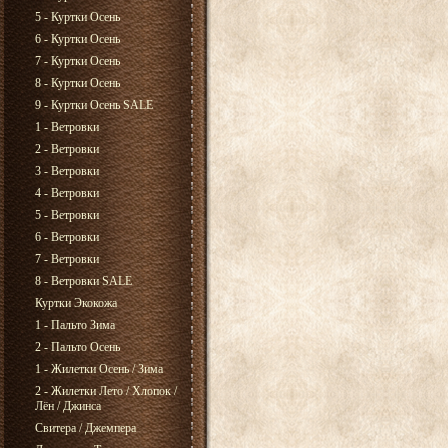
5 - Куртки Осень
6 - Куртки Осень
7 - Куртки Осень
8 - Куртки Осень
9 - Куртки Осень SALE
1 - Ветровки
2 - Ветровки
3 - Ветровки
4 - Ветровки
5 - Ветровки
6 - Ветровки
7 - Ветровки
8 - Ветровки SALE
Куртки Экокожа
1 - Пальто Зима
2 - Пальто Осень
1 - Жилетки Осень / Зима
2 - Жилетки Лето / Хлопок /
Лён / Джинса
Свитера / Джемпера