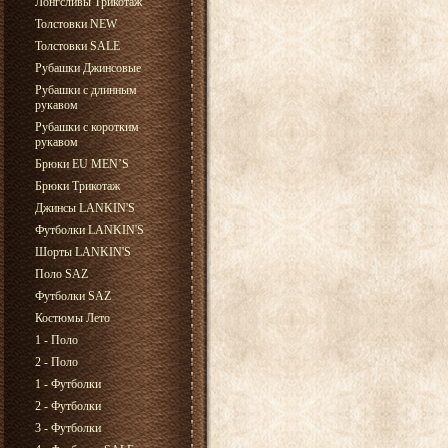
Лонгсливы Трикотаж
Толстовки NEW
Толстовки SALE
Рубашки Джинсовые
Рубашки с длинным
рукавом
Рубашки с коротким
рукавом
Брюки EU MEN’S
Брюки Трикотаж
Джинсы LANKIN'S
Футболки LANKIN'S
Шорты LANKIN'S
Поло SAZ
Футболки SAZ
Костюмы Лето
1 - Поло
2 - Поло
1 - Футболки
2 - Футболки
3 - Футболки