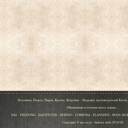
Пуховики, Пальто, Парки, Куртки, Ветровки – Ведущих производителей Китая
Обновления в течении всего сезона...
SAZ - DSGDONG - DAUNTLESS - DEPANO - CORBONA - FLANSDEN - BOOS JACK 
Copyright © saz-cn.ru - fashion style 2014/26