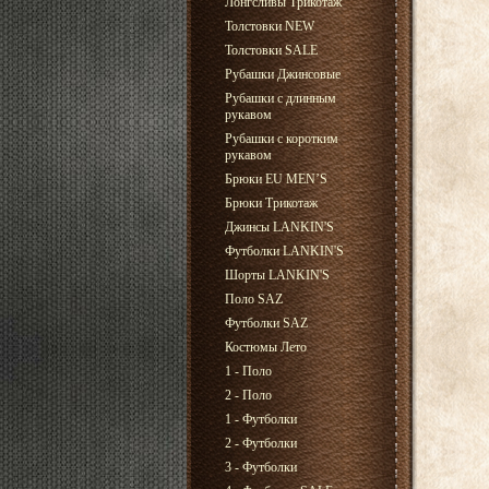
Лонгсливы Трикотаж
Толстовки NEW
Толстовки SALE
Рубашки Джинсовые
Рубашки с длинным
рукавом
Рубашки с коротким
рукавом
Брюки EU MEN’S
Брюки Трикотаж
Джинсы LANKIN'S
Футболки LANKIN'S
Шорты LANKIN'S
Поло SAZ
Футболки SAZ
Костюмы Лето
1 - Поло
2 - Поло
1 - Футболки
2 - Футболки
3 - Футболки