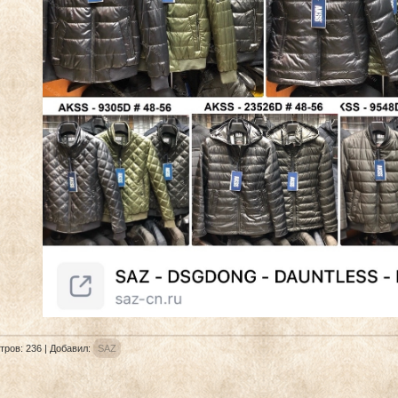
тров
:
236
|
Добавил
:
SAZ