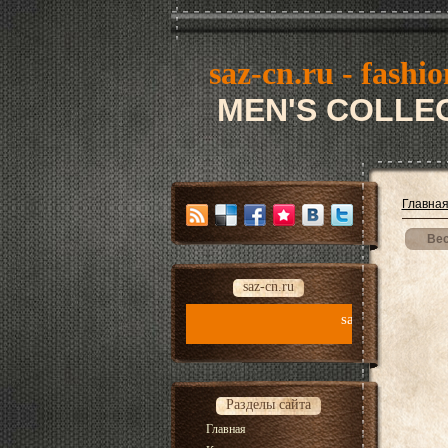
saz-cn.ru - fashio
MEN'S COLLEC
Главна
Вес
saz-cn.ru
saz-cn.ru - fashion style new collecti
Разделы сайта
Главная