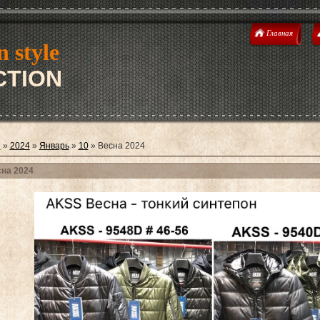
Главная
n style
TION
я
»
2024
»
Январь
»
10
» Весна 2024
на 2024
on 2026