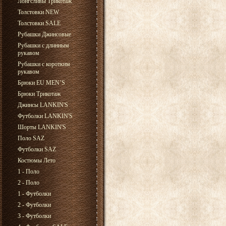
Лонгсливы Трикотаж
Толстовки NEW
Толстовки SALE
Рубашки Джинсовые
Рубашки с длинным
рукавом
Рубашки с коротким
рукавом
Брюки EU MEN’S
Брюки Трикотаж
Джинсы LANKIN'S
Футболки LANKIN'S
Шорты LANKIN'S
Поло SAZ
Футболки SAZ
Костюмы Лето
1 - Поло
2 - Поло
1 - Футболки
2 - Футболки
3 - Футболки