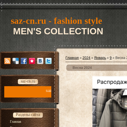
saz-cn.ru - fashion style
MEN'S COLLECTION
Главная
»
2024
»
Январь
»
9
» Весна 
Весна 2024
saz-cn.ru
saz-cn.ru - fashion style new collection 2026
Разделы сайта
Главная