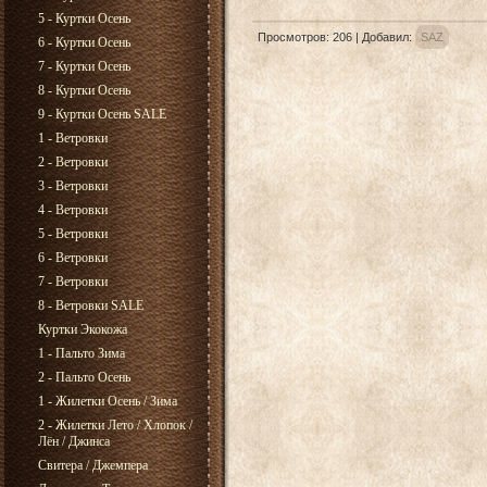
5 - Куртки Осень
Просмотров
:
206
|
Добавил
:
SAZ
6 - Куртки Осень
7 - Куртки Осень
8 - Куртки Осень
9 - Куртки Осень SALE
1 - Ветровки
2 - Ветровки
3 - Ветровки
4 - Ветровки
5 - Ветровки
6 - Ветровки
7 - Ветровки
8 - Ветровки SALE
Куртки Экокожа
1 - Пальто Зима
2 - Пальто Осень
1 - Жилетки Осень / Зима
2 - Жилетки Лето / Хлопок /
Лён / Джинса
Свитера / Джемпера