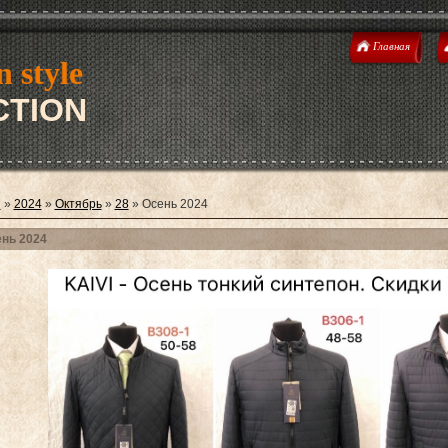
Главная
n style
TION
я
»
2024
»
Октябрь
»
28
» Осень 2024
нь 2024
 2026