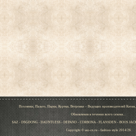
Пуховики, Пальто, Парки, Куртки, Ветровки – Ведущих производителей Китая
Обновления в течении всего сезона...
SAZ - DSGDONG - DAUNTLESS - DEPANO - CORBONA - FLANSDEN - BOOS JACK 
Copyright © saz-cn.ru - fashion style 2014/26