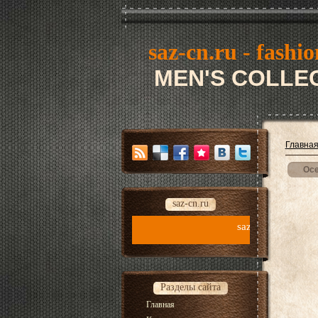
saz-cn.ru - fashio
MEN'S COLLEC
Главна
Осе
saz-cn.ru
saz-cn.ru - fashion style new collection
Разделы сайта
Главная