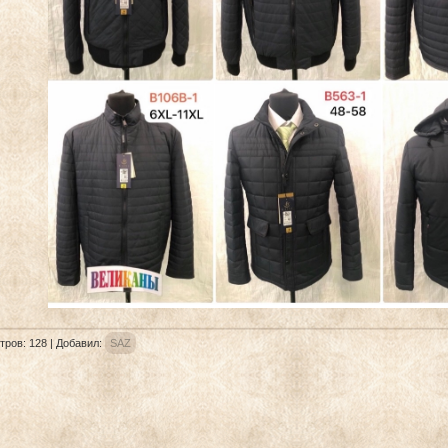
тров
:
128
|
Добавил
:
SAZ