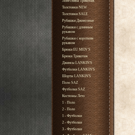
Лонгсливы Трикотаж
Толстовки NEW
Толстовки SALE
Рубашки Джинсовые
Рубашки с длинным
рукавом
Рубашки с коротким
рукавом
Брюки EU MEN’S
Брюки Трикотаж
Джинсы LANKIN'S
Футболки LANKIN'S
Шорты LANKIN'S
Поло SAZ
Футболки SAZ
Костюмы Лето
1 - Поло
2 - Поло
1 - Футболки
2 - Футболки
3 - Футболки