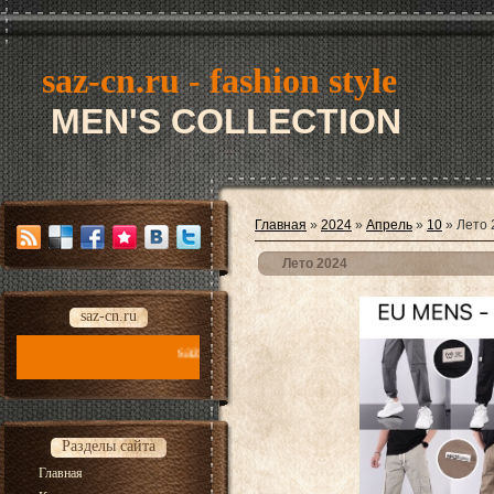
saz-cn.ru - fashion style
MEN'S COLLECTION
Главная
»
2024
»
Апрель
»
10
» Лето 
Лето 2024
saz-cn.ru
saz-cn.ru - fashion style new collection 2026
Разделы сайта
Главная