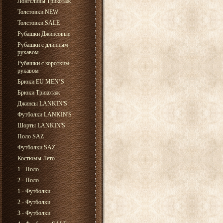
Лонгсливы Трикотаж
Толстовки NEW
Толстовки SALE
Рубашки Джинсовые
Рубашки с длинным
рукавом
Рубашки с коротким
рукавом
Брюки EU MEN’S
Брюки Трикотаж
Джинсы LANKIN'S
Футболки LANKIN'S
Шорты LANKIN'S
Поло SAZ
Футболки SAZ
Костюмы Лето
1 - Поло
2 - Поло
1 - Футболки
2 - Футболки
3 - Футболки