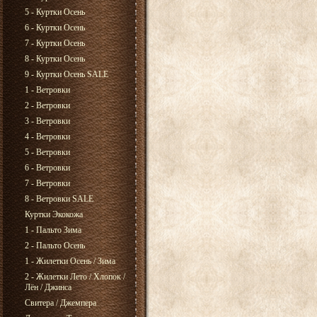
5 - Куртки Осень
6 - Куртки Осень
7 - Куртки Осень
8 - Куртки Осень
9 - Куртки Осень SALE
1 - Ветровки
2 - Ветровки
3 - Ветровки
4 - Ветровки
5 - Ветровки
6 - Ветровки
7 - Ветровки
8 - Ветровки SALE
Куртки Экокожа
1 - Пальто Зима
2 - Пальто Осень
1 - Жилетки Осень / Зима
2 - Жилетки Лето / Хлопок /
Лён / Джинса
Свитера / Джемпера