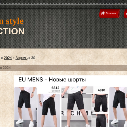
Главная
n style
TION
я
»
2024
»
Апрель
»
30
о 2024