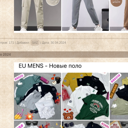
тров:
171
|
Добавил:
SAZ
|
Дата:
30.04.2024
о 2024