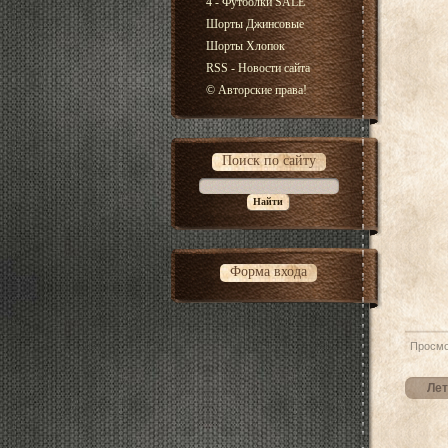
4 - Футболки SALE
Шорты Джинсовые
Шорты Хлопок
RSS - Новости сайта
© Авторские права!
Поиск по сайту
Форма входа
Просмо
Лет