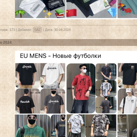
тров:
173
|
Добавил:
SAZ
|
Дата:
30.04.2024
о 2024