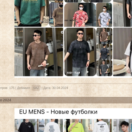
тров:
175
|
Добавил:
SAZ
|
Дата:
30.04.2024
о 2024