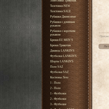
Лонгсливы Трикотаж
Толстовки NEW
Толстовки SALE
Рубашки Джинсовые
Рубашки с длинным
рукавом
Рубашки с коротким
рукавом
Просмо
Брюки EU MEN’S
Брюки Трикотаж
Лет
Джинсы LANKIN'S
Футболки LANKIN'S
Шорты LANKIN'S
Поло SAZ
Футболки SAZ
Костюмы Лето
1 - Поло
2 - Поло
1 - Футболки
2 - Футболки
3 - Футболки