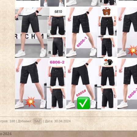
тров:
188
|
Добавил:
SAZ
|
Дата:
30.04.2024
о 2024