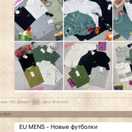
тров:
170
|
Добавил:
SAZ
|
Дата:
30.04.2024
о 2024