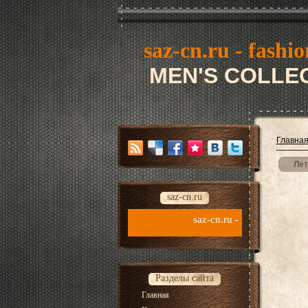
saz-cn.ru - fashio
MEN'S COLLEC
Главна
Лет
saz-cn.ru
saz-cn.ru - fashion style new collection 2026
Разделы сайта
Главная