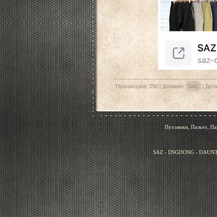
Просмотров:
258
|
Добавил:
SAZ
|
Дата
Пуховики, Пальто, Па
SAZ - DSGDONG - DAUNT