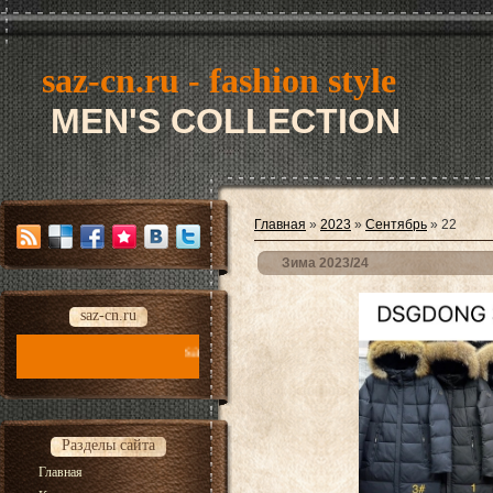
saz-cn.ru - fashion style
MEN'S COLLECTION
Главная
»
2023
»
Сентябрь
»
22
Зима 2023/24
saz-cn.ru
saz-cn.ru - fashion style new collection 2026
Разделы сайта
Главная