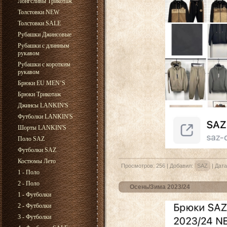
Лонгсливы Трикотаж
Толстовки NEW
Толстовки SALE
Рубашки Джинсовые
Рубашки с длинным
рукавом
Рубашки с коротким
рукавом
Брюки EU MEN’S
Брюки Трикотаж
Джинсы LANKIN'S
Футболки LANKIN'S
Шорты LANKIN'S
Поло SAZ
Футболки SAZ
Костюмы Лето
Просмотров:
256
|
Добавил:
SAZ
|
Дата
1 - Поло
2 - Поло
Осень/Зима 2023/24
1 - Футболки
2 - Футболки
3 - Футболки